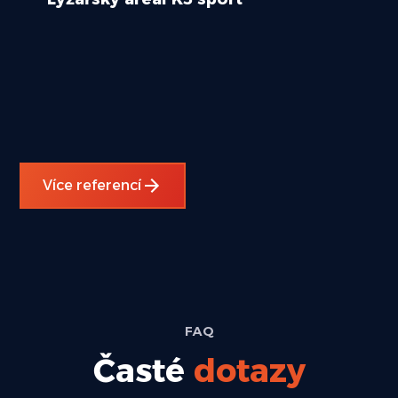
Více referencí
FAQ
Časté
dotazy