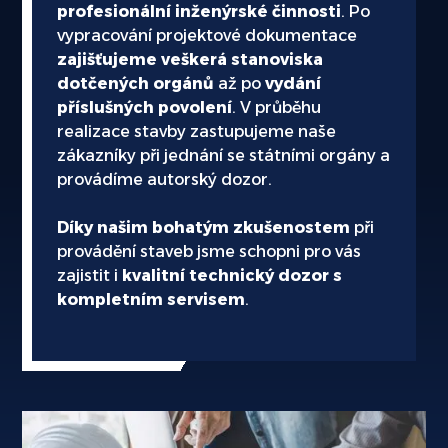
profesionální inženýrské činnosti
. Po
plnění svěřených úkolů.
vypracování projektové dokumentace
zajišťujeme veškerá stanoviska
dotčených orgánů
až po
vydání
příslušných povolení
. V průběhu
realizace stavby zastupujeme naše
zákazníky při jednání se státními orgány a
provádíme autorský dozor.
Díky našim bohatým zkušenostem
při
provádění staveb jsme schopni pro vás
zajistit i
kvalitní technický dozor s
kompletním servisem
.