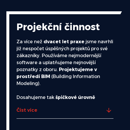
Projekční činnost
Za více než
dvacet let praxe
jsme navrhli
již nespočet úspěšných projektů pro své
zákazníky. Používáme nejmodernější
software a uplatňujeme nejnovější
poznatky z oboru.
Projektujeme v
prostředí BIM
(Building Information
Modeling).
Dosahujeme tak
špičkové úrovně
návrhů
s důrazem na detaily a
eliminaci
Číst více
nežádoucích kolizí
. Rádi vám
poskytneme i
samotnou projekční
činnost bez následné realizace
.