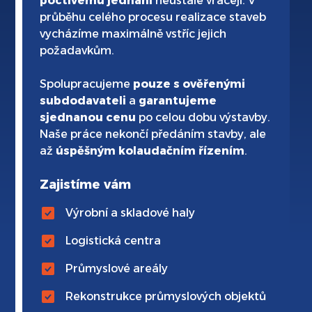
poctivému jednání
neustále vracejí. V
průběhu celého procesu realizace staveb
vycházíme maximálně vstříc jejich
požadavkům.
Spolupracujeme
pouze s ověřenými
subdodavateli
a
garantujeme
sjednanou cenu
po celou dobu výstavby.
Naše práce nekončí předáním stavby, ale
až
úspěšným kolaudačním řízením
.
Zajistíme vám
Výrobní a skladové haly
Logistická centra
Průmyslové areály
Rekonstrukce průmyslových objektů